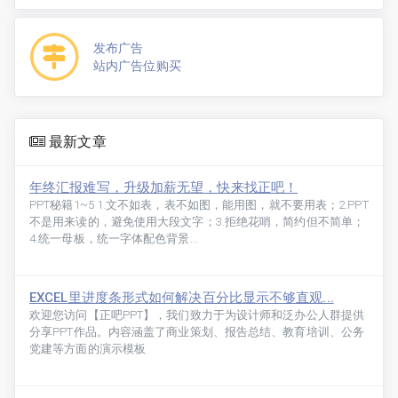
发布广告
站内广告位购买
最新文章
年终汇报难写，升级加薪无望，快来找正吧！
PPT秘籍1~5 1.文不如表，表不如图，能用图，就不要用表；2.PPT
不是用来读的，避免使用大段文字；3.拒绝花哨，简约但不简单；
4.统一母板，统一字体配色背景...
EXCEL里进度条形式如何解决百分比显示不够直观...
欢迎您访问【正吧PPT】，我们致力于为设计师和泛办公人群提供
分享PPT作品。内容涵盖了商业策划、报告总结、教育培训、公务
党建等方面的演示模板