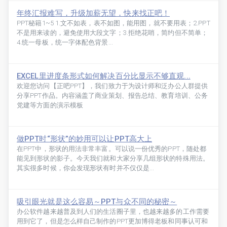
年终汇报难写，升级加薪无望，快来找正吧！
PPT秘籍1~5 1.文不如表，表不如图，能用图，就不要用表；2.PPT
不是用来读的，避免使用大段文字；3.拒绝花哨，简约但不简单；
4.统一母板，统一字体配色背景...
EXCEL里进度条形式如何解决百分比显示不够直观...
欢迎您访问【正吧PPT】，我们致力于为设计师和泛办公人群提供
分享PPT作品。内容涵盖了商业策划、报告总结、教育培训、公务
党建等方面的演示模板
做PPT时“形状”的妙用可以让PPT高大上
在PPT中，形状的用法非常丰富。可以说一份优秀的PPT，随处都
能见到形状的影子。今天我们就和大家分享几组形状的特殊用法。
其实很多时候，你会发现形状有时并不仅仅是...
吸引眼光就是这么容易～PPT与众不同的秘密～
办公软件越来越普及到人们的生活圈子里，也越来越多的工作需要
用到它了，但是怎么样自己制作的PPT更加博得老板和同事认可和