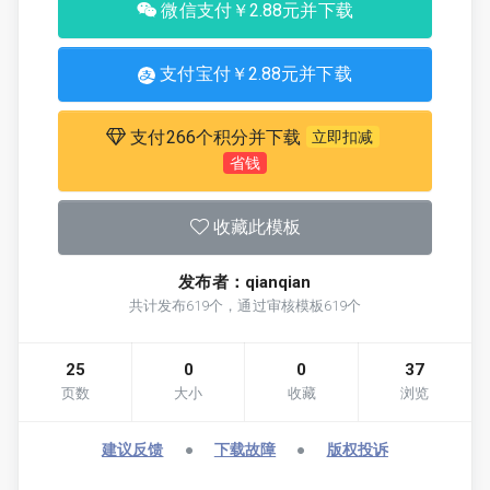
微信支付￥2.88元并下载
支付宝付￥2.88元并下载
支付266个积分并下载
立即扣减
省钱
收藏此模板
发布者：qianqian
共计发布619个，通过审核模板619个
25
0
0
37
页数
大小
收藏
浏览
建议反馈
●
下载故障
●
版权投诉